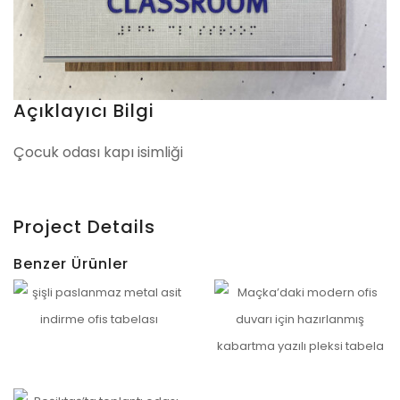
Açıklayıcı Bilgi
Çocuk odası kapı isimliği
Project Details
Benzer Ürünler
Etiler Paslanmaz Ofis Tabelası – Qugart Uygulaması
Teşvikiye Ofis Tabelası
İncele
İncele