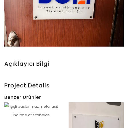
Açıklayıcı Bilgi
Project Details
Benzer Ürünler
Etiler Paslanmaz Ofis Tabelası – Qugart Uygulaması
İncele
Teşvikiye Ofis Tabelası