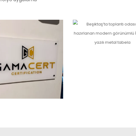
ulaması
Sürgülü Metal Toplantı Od
İncele
ye Ofis Tabelası