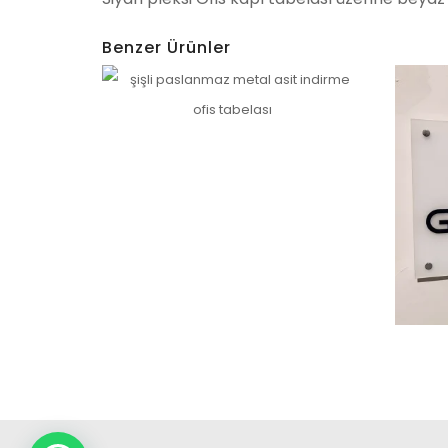
Benzer Ürünler
Etiler Paslanmaz Ofis Tabelası – Qugart Uyg
İncele
Teşviki
İncele