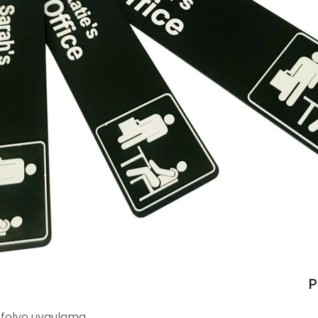
P
z folyo uygulama