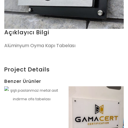
Açıklayıcı Bilgi
Alüminyum Oyma Kapı Tabelası
Project Details
Benzer Ürünler
Etiler Paslanmaz Ofis Tabelası – Qugart Uygulaması
İncele
Teşvikiye Ofis Tabelası