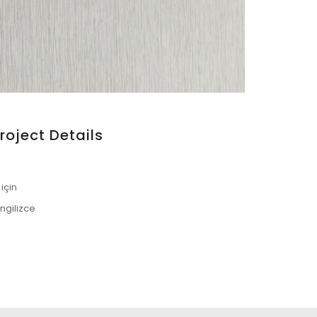
roject Details
ası Tabelası – Qugart Uygulaması