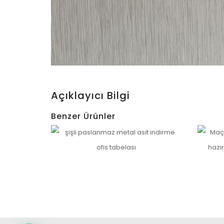
Açıklayıcı Bilgi
Benzer Ürünler
Etiler Paslanmaz Ofis Tabelası – Qugart Uyg
Teşviki
İncele
İncele