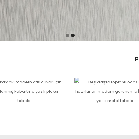
P
ulaması
ye Ofis Tabelası
Sürgülü Metal Toplantı Od
İncele